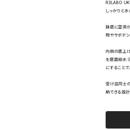
R3LABO 
しっかりと水
鉢底に空洞が
物やサボテン
内側の底上げ
を底面給水（
にすることで
受け皿同士
納できる設計