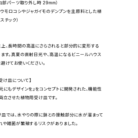
内部パーツ取り外し時 29mm）
（トウモロコシやジャガイモのデンプンを主原料とした植
スチック）
性上、長時間の高温にさらされると部分的に変形する
ます。真夏の直射日光や、高温になるビニールハウス
避けてお使いください。
の受け皿について】
元にもデザインを』をコンセプトに開発された、機能性
両立させた植物用受け皿です。
皿では、水やりの際に鉢との接触部分に水が溜まって
れや雑菌が繁殖するリスクがありました。