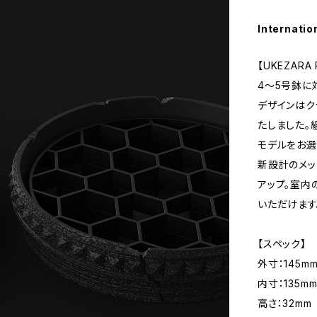
Internatio
【UKEZARA
4〜5号鉢に
デザインはク
たしました。
モデルをお選
新設計のメ
アップ。室内
いただけます
【スペック】
外寸：145m
内寸：135m
高さ：32mm