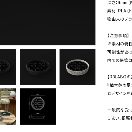
深さ：9mm（
素材：PLA
物由来のプラ
【注意事項】
※素材の特
可能性があり
内での保管は
【R3LABO
『植木鉢の足
とデザインを
一般的な受け
しまい、根腐