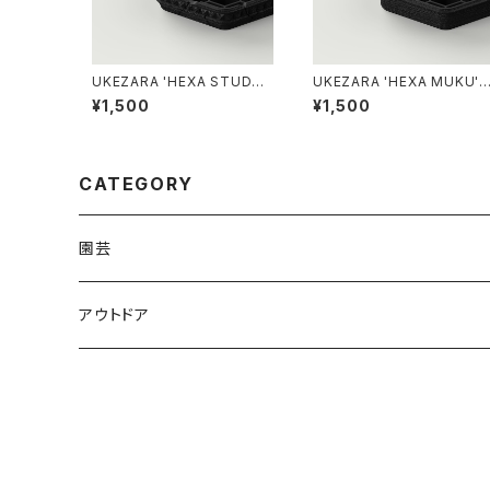
UKEZARA 'HEXA STUDS'
UKEZARA 'HEXA MUKU' 
4号
号
¥1,500
¥1,500
CATEGORY
園芸
アウトドア