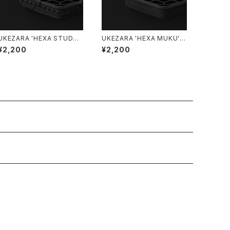
UKEZARA 'HEXA STUDS'
UKEZARA 'HEXA MUKU' 5
5号
号
¥2,200
¥2,200