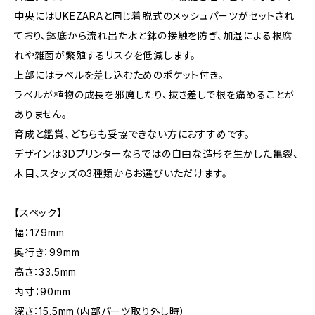
中央にはUKEZARAと同じ着脱式のメッシュパーツがセットされ
ており、鉢底から流れ出た水と鉢の接触を防ぎ、加湿による根腐
れや雑菌が繁殖するリスクを低減します。
上部にはラベルを差し込むためのポケット付き。
ラベルが植物の成長を邪魔したり、抜き差しで根を痛めることが
ありません。
育成と鑑賞、どちらも妥協できない方におすすめです。
デザインは3Dプリンターならではの自由な造形を生かした亀裂、
木目、スタッズの3種類からお選びいただけます。
【スペック】
幅：179mm
奥行き：99mm
高さ：33.5mm
内寸：90mm
深さ：15.5mm（内部パーツ取り外し時）