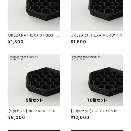
UKEZARA 'HEXA STUDS' 4
UKEZARA 'HEXA MUKU' 4号
号
¥1,500
¥1,500
【5個セット】UKEZARA 'HEXA
【10個セット】UKEZARA 'HEXA
STUDS' 4号
STUDS' 4号
¥6,000
¥12,000