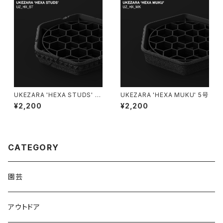
UKEZARA 'HEXA STUDS' 5
UKEZARA 'HEXA MUKU' 5号
号
¥2,200
¥2,200
CATEGORY
園芸
アウトドア