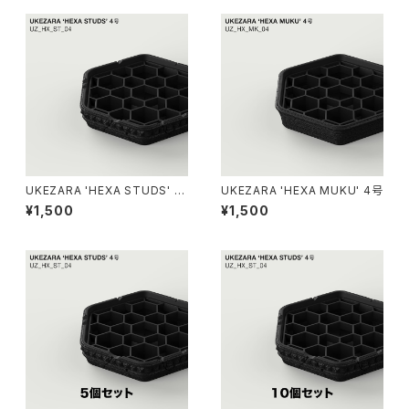
UKEZARA 'HEXA STUDS' 4
UKEZARA 'HEXA MUKU' 4号
号
¥1,500
¥1,500