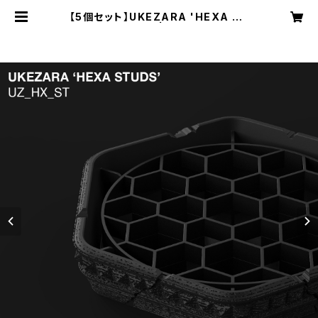
【5個セット】UKEZARA 'HEXA ST
UDS' 5号 | R3LABO