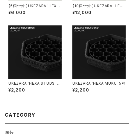
【5個セット】UKEZARA 'HEXA
【10個セット】UKEZARA 'HEXA
STUDS' 4号
STUDS' 4号
¥6,000
¥12,000
UKEZARA 'HEXA STUDS' 5
UKEZARA 'HEXA MUKU' 5号
号
¥2,200
¥2,200
CATEGORY
園芸